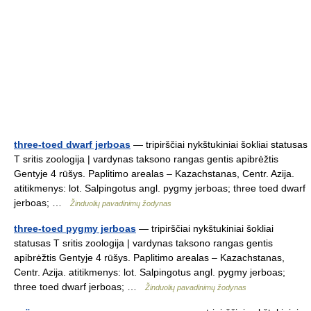
three-toed dwarf jerboas
— tripirščiai nykštukiniai šokliai statusas
T sritis zoologija | vardynas taksono rangas gentis apibrėžtis
Gentyje 4 rūšys. Paplitimo arealas – Kazachstanas, Centr. Azija.
atitikmenys: lot. Salpingotus angl. pygmy jerboas; three toed dwarf
jerboas; …
Žinduolių pavadinimų žodynas
three-toed pygmy jerboas
— tripirščiai nykštukiniai šokliai
statusas T sritis zoologija | vardynas taksono rangas gentis
apibrėžtis Gentyje 4 rūšys. Paplitimo arealas – Kazachstanas,
Centr. Azija. atitikmenys: lot. Salpingotus angl. pygmy jerboas;
three toed dwarf jerboas; …
Žinduolių pavadinimų žodynas