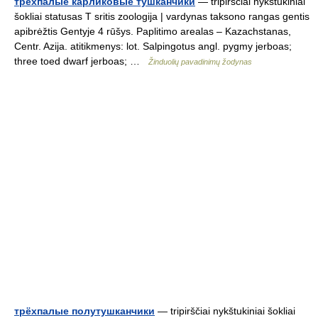
трёхпалые карликовые тушканчики
— tripirščiai nykštukiniai
šokliai statusas T sritis zoologija | vardynas taksono rangas gentis
apibrėžtis Gentyje 4 rūšys. Paplitimo arealas – Kazachstanas,
Centr. Azija. atitikmenys: lot. Salpingotus angl. pygmy jerboas;
three toed dwarf jerboas; …
Žinduolių pavadinimų žodynas
трёхпалые полутушканчики
— tripirščiai nykštukiniai šokliai