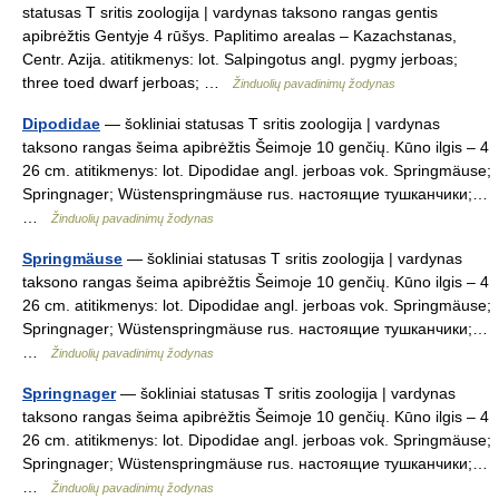
statusas T sritis zoologija | vardynas taksono rangas gentis
apibrėžtis Gentyje 4 rūšys. Paplitimo arealas – Kazachstanas,
Centr. Azija. atitikmenys: lot. Salpingotus angl. pygmy jerboas;
three toed dwarf jerboas; …
Žinduolių pavadinimų žodynas
Dipodidae
— šokliniai statusas T sritis zoologija | vardynas
taksono rangas šeima apibrėžtis Šeimoje 10 genčių. Kūno ilgis – 4
26 cm. atitikmenys: lot. Dipodidae angl. jerboas vok. Springmäuse;
Springnager; Wüstenspringmäuse rus. настоящие тушканчики;…
…
Žinduolių pavadinimų žodynas
Springmäuse
— šokliniai statusas T sritis zoologija | vardynas
taksono rangas šeima apibrėžtis Šeimoje 10 genčių. Kūno ilgis – 4
26 cm. atitikmenys: lot. Dipodidae angl. jerboas vok. Springmäuse;
Springnager; Wüstenspringmäuse rus. настоящие тушканчики;…
…
Žinduolių pavadinimų žodynas
Springnager
— šokliniai statusas T sritis zoologija | vardynas
taksono rangas šeima apibrėžtis Šeimoje 10 genčių. Kūno ilgis – 4
26 cm. atitikmenys: lot. Dipodidae angl. jerboas vok. Springmäuse;
Springnager; Wüstenspringmäuse rus. настоящие тушканчики;…
…
Žinduolių pavadinimų žodynas