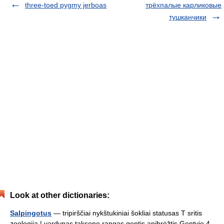
three-toed pygmy jerboas
трёхпалые карликовые
тушканчики
Look at other dictionaries:
Salpingotus
— tripirščiai nykštukiniai šokliai statusas T sritis
zoologija | vardynas taksono rangas gentis apibrėžtis Gentyje 4