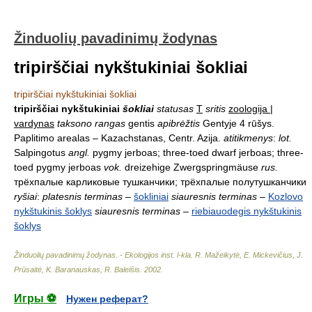
Žinduolių pavadinimų žodynas
tripirščiai nykštukiniai šokliai
tripirščiai nykštukiniai šokliai
tripirščiai nykštukiniai
šokliai
statusas
T
sritis
zoologija |
vardynas
taksono rangas
gentis
apibrėžtis
Gentyje 4 rūšys.
Paplitimo arealas – Kazachstanas, Centr. Azija.
atitikmenys
:
lot.
Salpingotus
angl.
pygmy jerboas; three-toed dwarf jerboas; three-
toed pygmy jerboas
vok.
dreizehige Zwergspringmäuse
rus.
трёхпалые карликовые тушканчики; трёхпалые полутушканчики
ryšiai
:
platesnis terminas
–
šokliniai
siauresnis terminas
–
Kozlovo
nykštukinis šoklys
siauresnis terminas
–
riebiauodegis nykštukinis
šoklys
Žinduolių pavadinimų žodynas. - Ekologijos inst. l-kla
.
R. Mažeikytė, E. Mickevičius, J.
Prūsaitė, K. Baranauskas, R. Baleišis
.
2002
.
Игры ⚽
Нужен реферат?