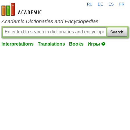
RU
DE
ES
FR
en-academic.com
Academic Dictionaries and Encyclopedias
Search!
Interpretations
Translations
Books
Игры ⚽